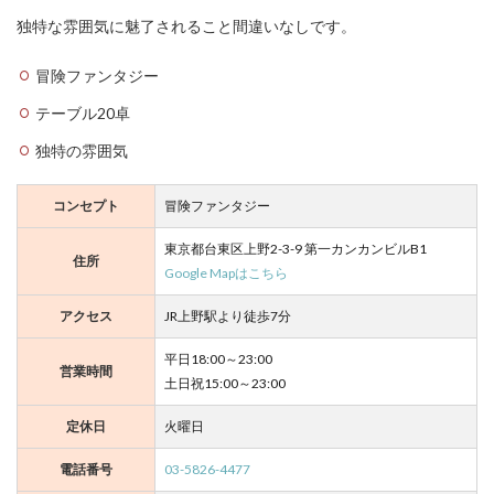
独特な雰囲気に魅了されること間違いなしです。
C
af
冒険ファンタジー
e
テーブル20卓
＆
B
独特の雰囲気
ar
L
A
コンセプト
冒険ファンタジー
PI
N
東京都台東区上野2-3-9 第一カンカンビルB1
（
住所
ラ
Google Mapはこちら
パ
ン
アクセス
JR上野駅より徒歩7分
）
平日18:00～23:00
営業時間
土日祝15:00～23:00
M
EL
T
定休日
火曜日
PL
A
電話番号
03-5826-4477
N