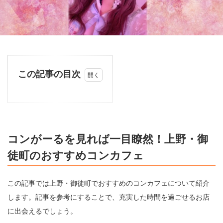
コ
ン
が
ー
る
コンがーるを見れば一目瞭然！上野・御
を
見
徒町のおすすめコンカフェ
れ
ば
一
この記事では上野・御徒町でおすすめのコンカフェについて紹介
目
瞭
します。記事を参考にすることで、充実した時間を過ごせるお店
然
に出会えるでしょう。
！
上