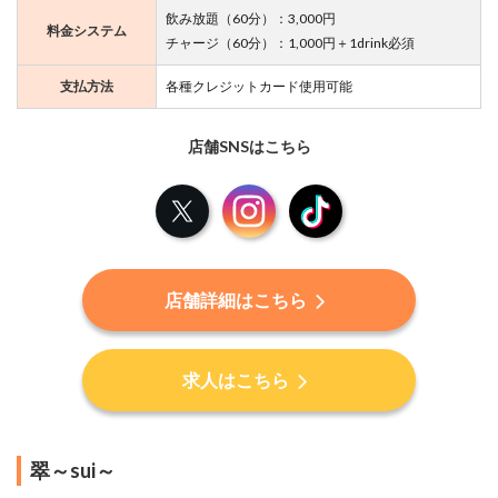
E
飲み放題（60分）：3,000円
T-
料金システム
チャージ（60分）：1,000円＋1drink必須
め
る
支払方法
各種クレジットカード使用可能
ぷ
ら
-
店舗SNSはこちら
マ
X
Instagram
TikTok
ジ
カ
ル
ぼ
い
店舗詳細はこちら
す
求人はこちら
ま
と
め
翠～sui～