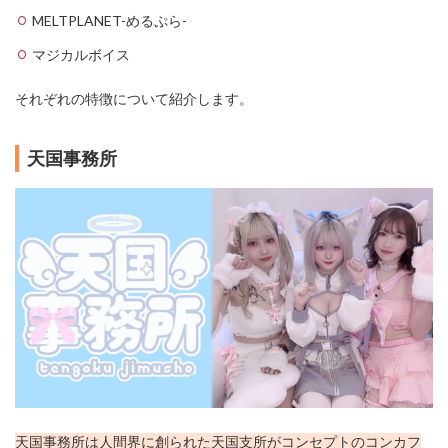
る
MELTPLANET-めるぷら-
人
気
マジカルボイス
の
コ
それぞれの特徴について紹介します。
ン
カ
フ
天国事務所
ェ
10
選
天
国
事
務
所
C
o
nc
ep
t
天国事務所は人間界に創られた天国支所がコンセプトのコンカフ
C