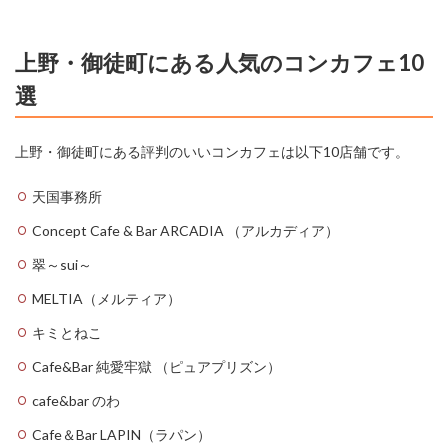
野
・
御
上野・御徒町にある人気のコンカフェ10
徒
町
選
の
お
す
上野・御徒町にある評判のいいコンカフェは以下10店舗です。
す
め
コ
天国事務所
ン
Concept Cafe & Bar ARCADIA （アルカディア）
カ
フ
翠～sui～
ェ
MELTIA（メルティア）
上
キミとねこ
野
・
Cafe&Bar 純愛牢獄 （ピュアプリズン）
御
徒
cafe&bar のわ
町
に
Cafe＆Bar LAPIN（ラパン）
あ