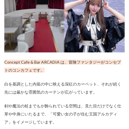
e
&
B
ar
純
愛
牢
獄
（
ピ
ュ
ア
Concept Cafe & Bar ARCADIA は、冒険ファンタジーがコンセプ
プ
リ
トのコンカフェです。
ズ
ン
）
白を基調とした内装の中に映える深紅のカーペット、それが続く
先には厳かな雰囲気のカーテンが広がっています。
ca
fe
剣や魔法の杖までもが飾られている空間は、見た目だけでなく仕
&
ba
草や中身にいたるまで、「可愛い女の子が住む王国アルカディ
r
ア」をイメージしています。
の
わ