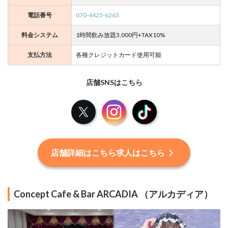
～
電話番号
070-4425-6263
M
料金システム
1時間飲み放題3,000円+TAX10%
EL
TI
支払方法
各種クレジットカード使用可能
A
（
メ
店舗SNSはこちら
ル
テ
ィ
X
Instagram
TikTok
ア
）
キ
店舗詳細はこちら求人はこちら
ミ
と
ね
こ
Concept Cafe & Bar ARCADIA （アルカディア）
C
af