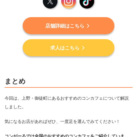
コンセプト
声優の卵を育成
東京都文京区湯島3-42-4 2階
住所
Google Mapはこちら
東京メトロ千代田線 湯島駅2番出口より徒歩1分
アクセス
上野駅不忍口より徒歩5分
平日：17時~23時
営業時間
土曜：16時~23時
日祝：14時~21時
定休日
月曜
電話番号
不明
料金システム
1時間800円＋ワンドリンク制
支払方法
各種クレジットカード使用可能
店舗SNSはこちら