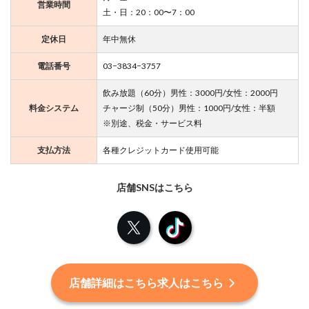
朝8時までの営業時間でたっぷり遊べる
美少女キャストが揃っている
SF好きや宇宙の神秘に憧れる人におすすめ
コンセプト
宇宙船
東京都台東区上野2−12−9 サンプラザ上野ビルB1階
住所
Google Mapはこちら
御徒町駅から徒歩5分
アクセス
上野駅から徒歩6分
月〜金：22：00〜7：00
営業時間
土・日：20：00〜7：00
定休日
年中無休
電話番号
03−3834−3757
飲み放題（60分）男性：3000円/女性：2000円
料金システム
チャージ制（50分）男性：1000円/女性：半額