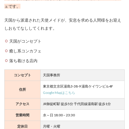
af
ェです。
e
&
天国から派遣された天使メイドが、安息を求める人間様をお迎え
B
ar
しおもてなししてくれます。
A
R
天国がコンセプト
C
A
癒し系コンカフェ
DI
A
落ち着ける店内
（
ア
ル
コンセプト
天国事務所
カ
デ
東京都文京区湯島3-38-9 湯島ケイワンビル4F
ィ
住所
Google Mapはこちら
ア
）
アクセス
JR御徒町駅 徒歩5分 千代田線湯島駅 徒歩1分
翠
営業時間
水～日 18:00 – 23:30
～
su
定休日
月曜・火曜
i