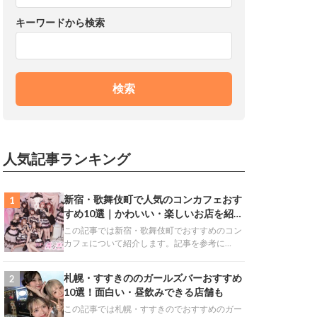
キーワードから検索
検索
人気記事ランキング
新宿・歌舞伎町で人気のコンカフェおす
1
すめ10選｜かわいい・楽しいお店を紹
介！
この記事では新宿・歌舞伎町でおすすめのコン
カフェについて紹介します。記事を参考に…
札幌・すすきののガールズバーおすすめ
2
10選！面白い・昼飲みできる店舗も
この記事では札幌・すすきのでおすすめのガー