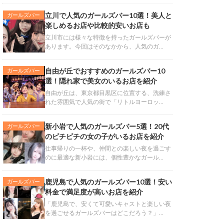
立川で人気のガールズバー10選！美人と
ガールズバー
楽しめるお店や比較的安いお店も
立川市には様々な特徴を持ったガールズバーが
あります。今回はそのなかから、人気のガ…
自由が丘でおすすめのガールズバー10
ガールズバー
選！隠れ家で美女のいるお店を紹介
自由が丘は、東京都目黒区に位置する、洗練さ
れた雰囲気で人気の街で「リトルヨーロッ…
新小岩で人気のガールズバー5選！20代
ガールズバー
のピチピチの女の子がいるお店を紹介
仕事帰りの一杯や、仲間との楽しい夜を過ごす
のに最適な新小岩には、個性豊かなガール…
鹿児島で人気のガールズバー10選！安い
ガールズバー
料金で満足度が高いお店を紹介
「鹿児島で、安くて可愛いキャストと楽しい夜
を過ごせるガールズバーはどこだろう？」…