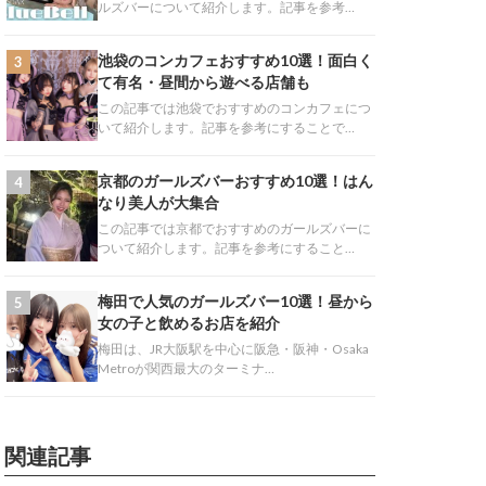
ルズバーについて紹介します。記事を参考…
池袋のコンカフェおすすめ10選！面白く
3
て有名・昼間から遊べる店舗も
この記事では池袋でおすすめのコンカフェにつ
いて紹介します。記事を参考にすることで…
京都のガールズバーおすすめ10選！はん
4
なり美人が大集合
この記事では京都でおすすめのガールズバーに
ついて紹介します。記事を参考にすること…
梅田で人気のガールズバー10選！昼から
5
女の子と飲めるお店を紹介
梅田は、JR大阪駅を中心に阪急・阪神・Osaka
Metroが関西最大のターミナ…
関連記事