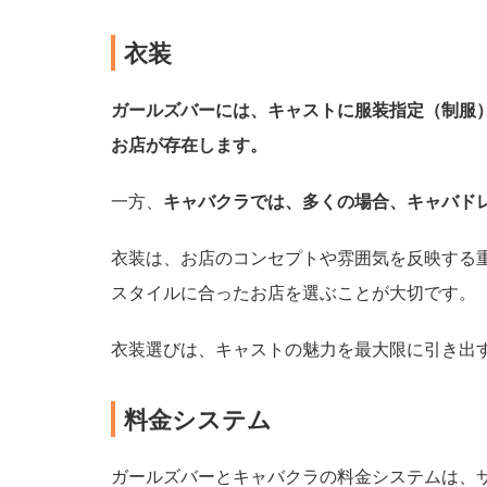
生
が
衣装
多
い
ガールズバーには、キャストに服装指定（制服
お店が存在します。
ガ
ー
一方、
キャバクラでは、多くの場合、キャバド
ル
ズ
バ
衣装は、お店のコンセプトや雰囲気を反映する
ー
スタイルに合ったお店を選ぶことが大切です。
や
キ
ャ
衣装選びは、キャストの魅力を最大限に引き出
バ
ク
ラ
料金システム
バ
イ
ガールズバーとキャバクラの料金システムは、
ト