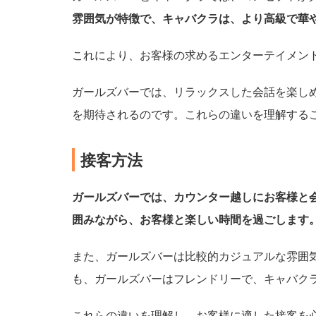
イ
雰囲気が特徴で、キャバクラは、より高級で華
プ
これにより、お客様の求めるエンターテイメン
ガ
ー
ガールズバーでは、リラックスした会話を楽し
ル
を期待されるのです。これらの違いを理解する
ズ
バ
ー
接客方法
や
キ
ャ
ガールズバーでは、カウンター越しにお客様と
バ
囲みながら、お客様と楽しい時間を過ごします
ク
ラ
で
また、ガールズバーは比較的カジュアルな雰囲
働
も、ガールズバーはフレンドリーで、キャバク
い
て
い
これらの違いを理解し、お客様に適した接客を