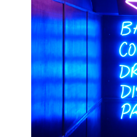
ャ
バ
ク
ラ
の
違
い
コ
ン
セ
プ
ト
接
客
方
法
営