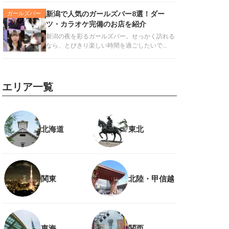
新潟で人気のガールズバー8選！ダー
ガールズバー
ツ・カラオケ完備のお店を紹介
新潟の夜を彩るガールズバー。せっかく訪れる
なら、とびきり楽しい時間を過ごしたいで…
エリア一覧
北海道
東北
関東
北陸・甲信越
東海
関西