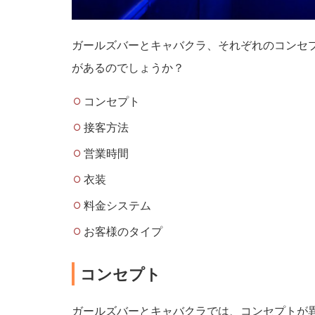
業
時
間
ガールズバーとキャバクラ、それぞれのコンセ
があるのでしょうか？
衣
装
コンセプト
接客方法
料
金
営業時間
シ
衣装
ス
テ
料金システム
ム
お客様のタイプ
お
客
コンセプト
様
の
タ
ガールズバーとキャバクラでは、コンセプトが