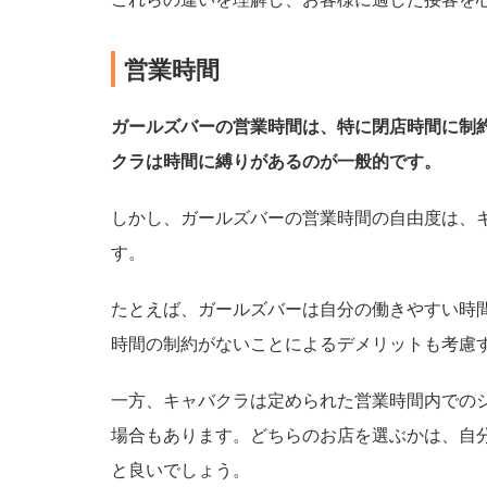
る
人
の
営業時間
タ
イ
ガールズバーの営業時間は、特に閉店時間に制
プ
は
クラは時間に縛りがあるのが一般的です。
？
しかし、ガールズバーの営業時間の自由度は、
か
す。
わ
い
い
たとえば、ガールズバーは自分の働きやすい時
子
時間の制約がないことによるデメリットも考慮
が
多
い
一方、キャバクラは定められた営業時間内での
場合もあります。どちらのお店を選ぶかは、自
大
と良いでしょう。
学